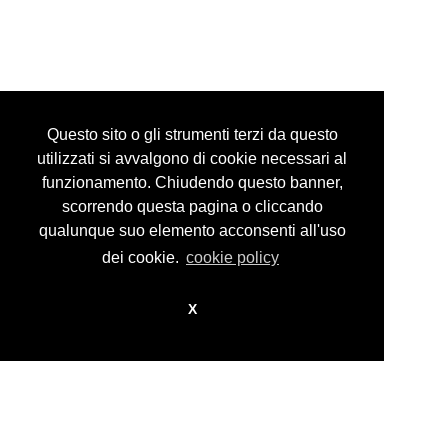
p.iva 07916650018
Privacy Policy
Questo sito o gli strumenti terzi da questo
utilizzati si avvalgono di cookie necessari al
funzionamento. Chiudendo questo banner,
scorrendo questa pagina o cliccando
© guidocosta projects 2016 - 2026
design by
nikita workstation web_sign
qualunque suo elemento acconsenti all'uso
dei cookie.
cookie policy
X