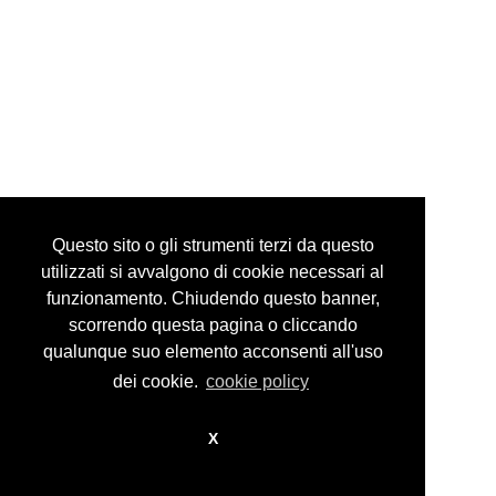
via mazzini, 24 10123 torino italy
tel +39 335 6086292
info@guidocostaprojects.com
p.iva 07916650018
Privacy Policy
Questo sito o gli strumenti terzi da questo
utilizzati si avvalgono di cookie necessari al
funzionamento. Chiudendo questo banner,
scorrendo questa pagina o cliccando
© guidocosta projects 2016 - 2026
design by
nikita workstation web_sign
qualunque suo elemento acconsenti all'uso
dei cookie.
cookie policy
X