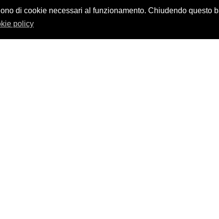
design by
nikita workstation web_sign
vvalgono di cookie necessari al funzionamento. Chiudendo questo
kie policy