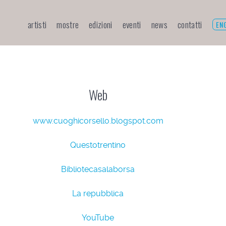
artisti
mostre
edizioni
eventi
news
contatti
EN
Web
www.cuoghicorsello.blogspot.com
Questotrentino
Bibliotecasalaborsa
La repubblica
YouTube