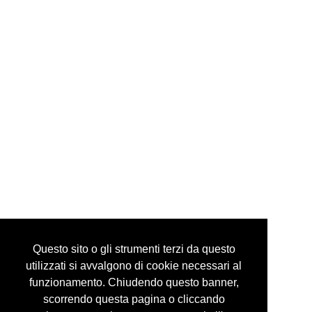
via mazzini, 24 10123 torino italy
tel +39 335 6086292
info@guidocostaprojects.com
p.iva 07916650018
Privacy Policy
Questo sito o gli strumenti terzi da questo
utilizzati si avvalgono di cookie necessari al
funzionamento. Chiudendo questo banner,
scorrendo questa pagina o cliccando
© guidocosta projects 2016 - 2026