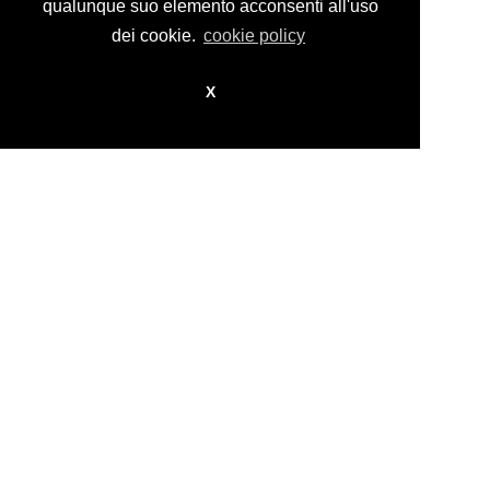
design by
nikita workstation web_sign
qualunque suo elemento acconsenti all'uso
dei cookie.
cookie policy
X