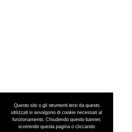
via mazzini, 24 10123 torino italy
tel +39 335 6086292
info@guidocostaprojects.com
p.iva 07916650018
Privacy Policy
Questo sito o gli strumenti terzi da questo
utilizzati si avvalgono di cookie necessari al
funzionamento. Chiudendo questo banner,
scorrendo questa pagina o cliccando
© guidocosta projects 2016 - 2026