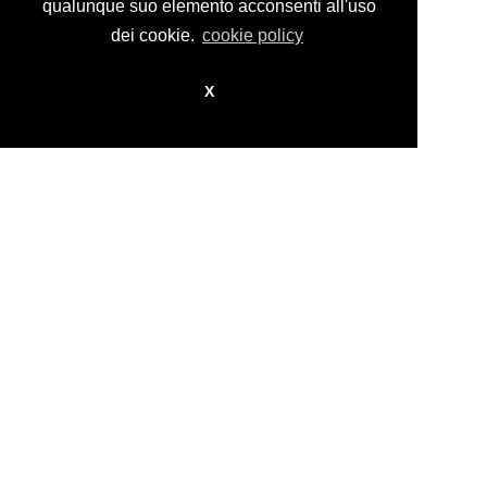
design by
nikita workstation web_sign
qualunque suo elemento acconsenti all'uso
dei cookie.
cookie policy
X