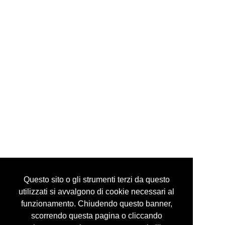
via mazzini, 24 10123 torino italy
tel +39 335 6086292
info@guidocostaprojects.com
p.iva 07916650018
Privacy Policy
Questo sito o gli strumenti terzi da questo
utilizzati si avvalgono di cookie necessari al
funzionamento. Chiudendo questo banner,
scorrendo questa pagina o cliccando
© guidocosta projects 2016 - 2026