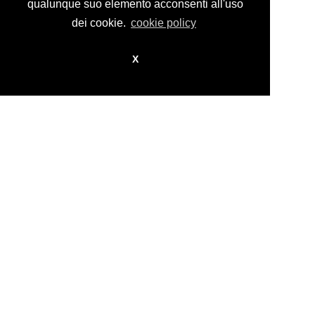
design by
nikita workstation web_sign
qualunque suo elemento acconsenti all'uso
dei cookie.
cookie policy
X