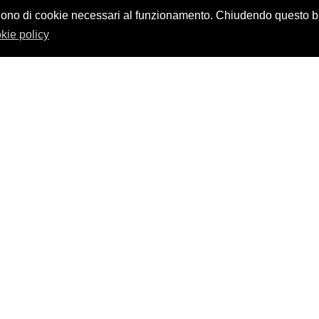
design by
nikita workstation web_sign
vvalgono di cookie necessari al funzionamento. Chiudendo questo
kie policy