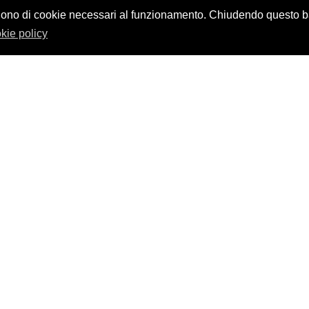
design by
nikita workstation web_sign
vvalgono di cookie necessari al funzionamento. Chiudendo questo
kie policy