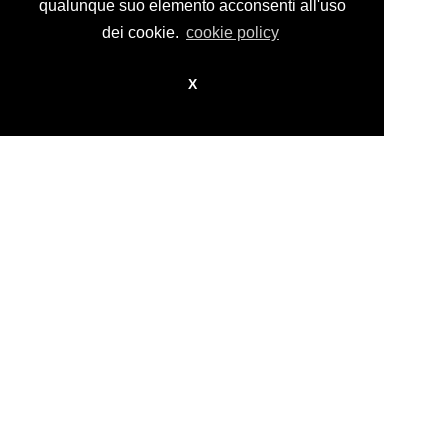
design by
nikita workstation web_sign
qualunque suo elemento acconsenti all'uso
dei cookie.
cookie policy
X