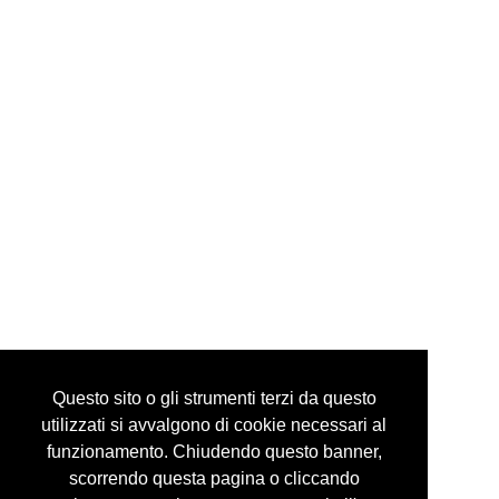
via mazzini, 24 10123 torino italy
tel +39 335 6086292
info@guidocostaprojects.com
p.iva 07916650018
Privacy Policy
Questo sito o gli strumenti terzi da questo
utilizzati si avvalgono di cookie necessari al
funzionamento. Chiudendo questo banner,
scorrendo questa pagina o cliccando
© guidocosta projects 2016 - 2026