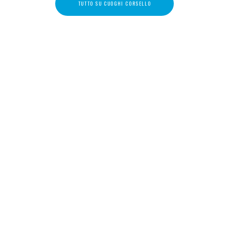
TUTTO SU CUOGHI CORSELLO
via mazzini, 24 10123 torino italy
tel +39 335 6086292
info@guidocostaprojects.com
p.iva 07916650018