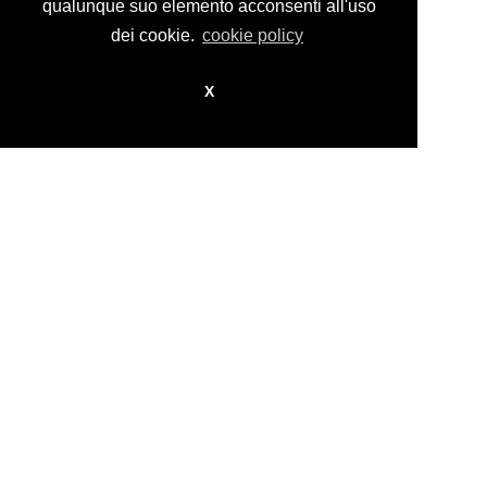
design by
nikita workstation web_sign
qualunque suo elemento acconsenti all'uso
dei cookie.
cookie policy
X