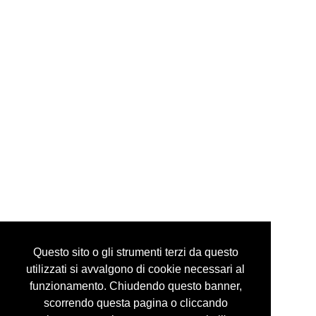
via mazzini, 24 10123 torino italy
tel +39 335 6086292
info@guidocostaprojects.com
p.iva 07916650018
Privacy Policy
Questo sito o gli strumenti terzi da questo
utilizzati si avvalgono di cookie necessari al
funzionamento. Chiudendo questo banner,
scorrendo questa pagina o cliccando
© guidocosta projects 2016 - 2026