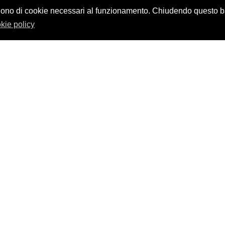
design by
nikita workstation web_sign
vvalgono di cookie necessari al funzionamento. Chiudendo questo
kie policy