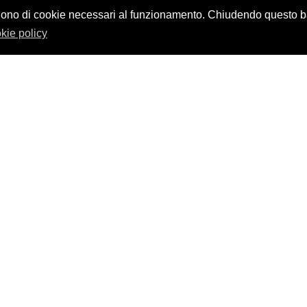
design by
nikita workstation web_sign
vvalgono di cookie necessari al funzionamento. Chiudendo questo
kie policy