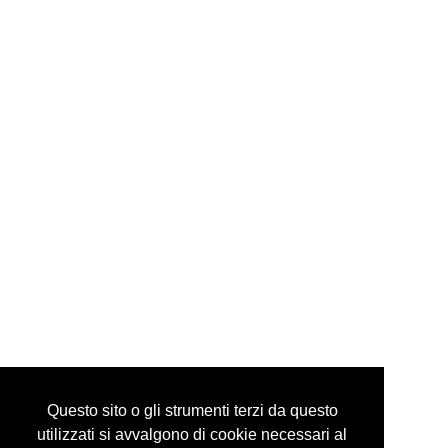
via mazzini, 24 10123 torino italy
tel +39 335 6086292
info@guidocostaprojects.com
p.iva 07916650018
Privacy Policy
Questo sito o gli strumenti terzi da questo
utilizzati si avvalgono di cookie necessari al