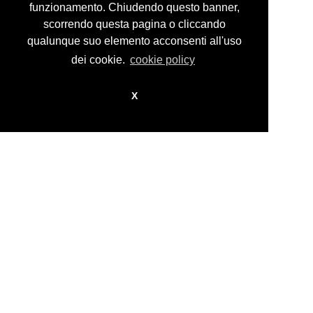
funzionamento. Chiudendo questo banner,
scorrendo questa pagina o cliccando
© guidocosta projects 2016 - 2026
design by
nikita workstation web_sign
qualunque suo elemento acconsenti all'uso
dei cookie.
cookie policy
X