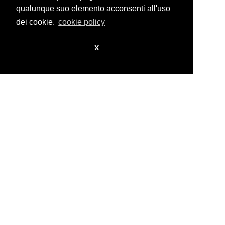
design by
nikita workstation web_sign
qualunque suo elemento acconsenti all'uso
dei cookie.
cookie policy
X