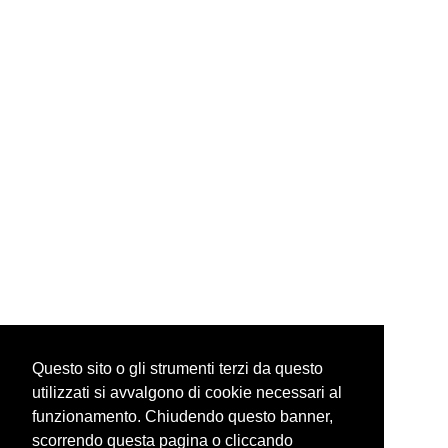
via mazzini, 24 10123 torino italy
tel +39 335 6086292
info@guidocostaprojects.com
p.iva 07916650018
Privacy Policy
Questo sito o gli strumenti terzi da questo
utilizzati si avvalgono di cookie necessari al
funzionamento. Chiudendo questo banner,
scorrendo questa pagina o cliccando
© guidocosta projects 2016 - 2026