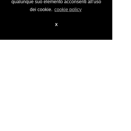
design by
nikita workstation web_sign
qualunque suo elemento acconsenti all'uso
dei cookie.
cookie policy
X