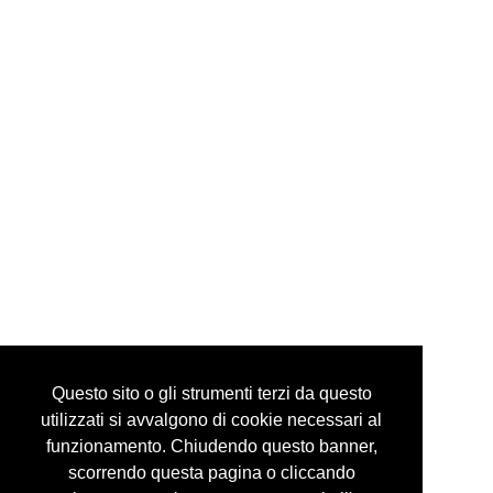
via mazzini, 24 10123 torino italy
tel +39 335 6086292
info@guidocostaprojects.com
p.iva 07916650018
Privacy Policy
Questo sito o gli strumenti terzi da questo
utilizzati si avvalgono di cookie necessari al
funzionamento. Chiudendo questo banner,
scorrendo questa pagina o cliccando
© guidocosta projects 2016 - 2026